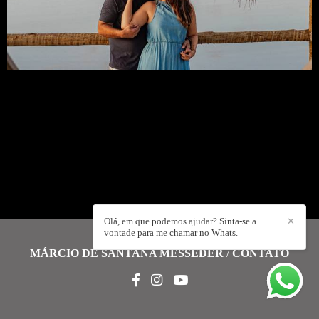
Olá, em que podemos ajudar? Sinta-se a
✕
vontade para me chamar no Whats.
MÁRCIO DE SANTANA MESSEDER
/
CONTATO