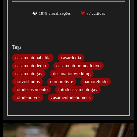
1879
visualizações
77
curtidas
Tags
casamentonabahia
casardedia
casamentodedia
casamentohomoafetivo
casamentogay
destinationwedding
noivoslindos
oamorelivre
oamorelindo
fotodecasamento
fotodecasamentogay
fotodenoivos
casamentodehomens