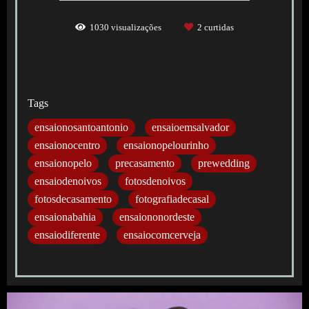
1030
visualizações
2
curtidas
Tags
ensaionosantoantonio
ensaioemsalvador
ensaionocentro
ensaionopelourinho
ensaionopelo
precasamento
prewedding
ensaiodenoivos
fotosdenoivos
fotosdecasamento
fotografiadecasal
ensaionabahia
ensaiononordeste
ensaiodiferente
ensaiocomcerveja