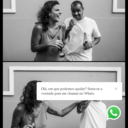
Olá, em que podemos ajudar? Sinta-se a
✕
vontade para me chamar no Whats.